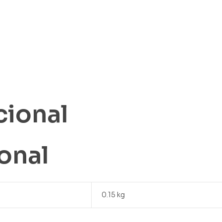
cional
onal
0.15 kg