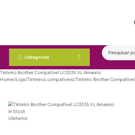
Categorias
Tinteiro Brother Compatível LC3235 XL Amarelo
Home
Loja
Tinteiros compativeis
Tinteiro Brother Compatíve
In Stock
Anterior