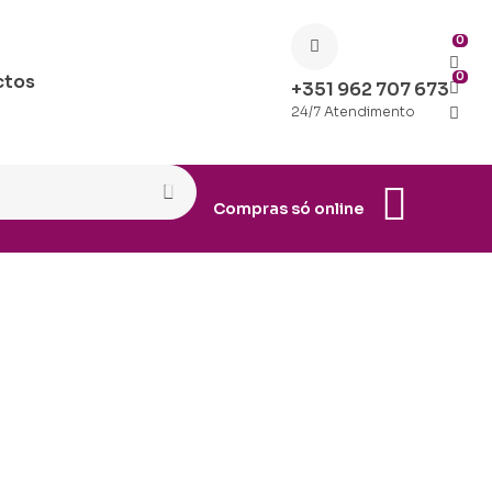
0
0
ctos
+351 962 707 673
24/7 Atendimento
Compras só online