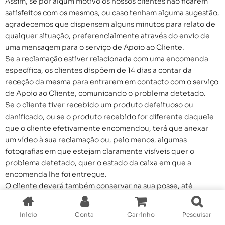
Assim, se por algum motivo os nossos clientes não ficarem
satisfeitos com os mesmos, ou caso tenham alguma sugestão,
agradecemos que dispensem alguns minutos para relato de
qualquer situação, preferencialmente através do envio de
uma mensagem para o serviço de Apoio ao Cliente.
Se a reclamação estiver relacionada com uma encomenda
específica, os clientes dispõem de 14 dias a contar da
receção da mesma para entrarem em contacto com o serviço
de Apoio ao Cliente, comunicando o problema detetado.
Se o cliente tiver recebido um produto defeituoso ou
danificado, ou se o produto recebido for diferente daquele
que o cliente efetivamente encomendou, terá que anexar
um vídeo à sua reclamação ou, pelo menos, algumas
fotografias em que estejam claramente visíveis quer o
problema detetado, quer o estado da caixa em que a
encomenda lhe foi entregue.
O cliente deverá também conservar na sua posse, até
indicação em contrário por parte do serviço de Apoio ao
Cliente, quer o produto com defeito, com dano ou trocado,
Inicio
Conta
Carrinho
Pesquisar
Shop
Account
Wishlist
Search
quer a respetiva caixa da encomenda.