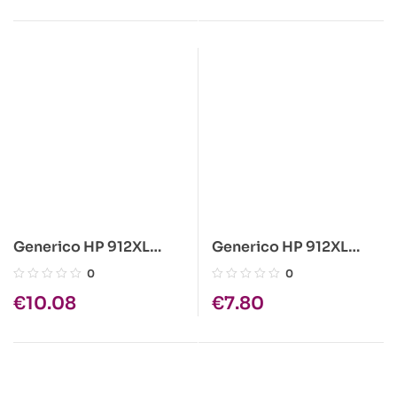
Generico HP 912XL
Generico HP 912XL
Preto Cartucho de Tinta
Amarelo Cartucho de
0
0
– 3YL81AE/3YL77AE
Tinta –
€
10.08
€
7.80
(Chip reforzado contra
3YL81AE/3YL77AE
actualizaciones)
(Chip reforzado contra
actualizaciones)