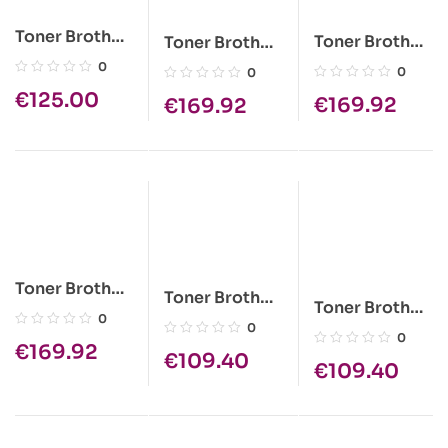
Toner Brother
Toner Brother
Toner Brother
TN423BK
TN423M
TN423Y
0
0
0
Preto 6500
Magenta
Amarelo
€
125.00
€
169.92
€
169.92
Pág.
4000 Pág.
4000 Pág.
Toner Brother
Toner Brother
Toner Brother
TN423C Azul
TN248XLY
0
0
TN248XLM
4000 Pág.
0
Amarelo 2300
€
169.92
Magenta 2300
€
109.40
€
109.40
Pág.
Pág.