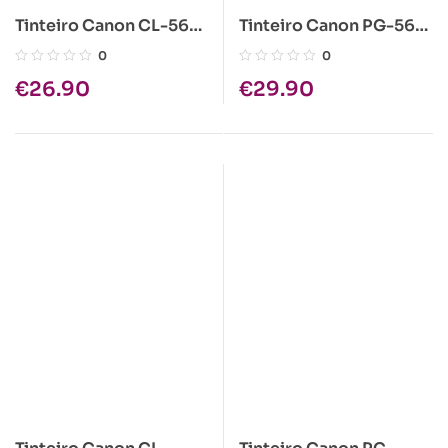
Tinteiro Canon CL-561
Tinteiro Canon PG-560
XL Original Tricolor
XL Original Preto
0
0
(3730C001)
(3712C006)
€
26.90
€
29.90