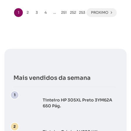
1
2
3
4
…
251
252
253
PROXIMO
Mais vendidos da semana
Tinteiro HP 305XL Preto 3YM62A
650 Pág.