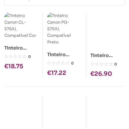
Tinteiro
Tinteiro
Canon CL-
Tinteiro
0
Canon PG-
576XL
Canon CL-561
0
0
€
18.75
575XL
Compatível
XL Original
€
17.22
€
26.90
Compatível
Cor
Tricolor
Preto
(3730C001)