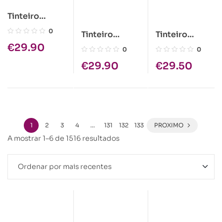
Tinteiro
Canon PG-
0
Tinteiro
Tinteiro
560 XL
Canon CL-
Canon PG-
€
29.90
0
0
Original Preto
576XL
575XL
(3712C006)
€
29.90
€
29.50
Original Cor
Original Preto
1
2
3
4
…
131
132
133
PROXIMO
A mostrar 1–6 de 1516 resultados