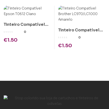
Tinteiro Compatível
Tinteiro Compatível
Epson T0612 Ciano
0
Brother LC970/LC1000
0
€
1.50
Amarelo
€
1.50