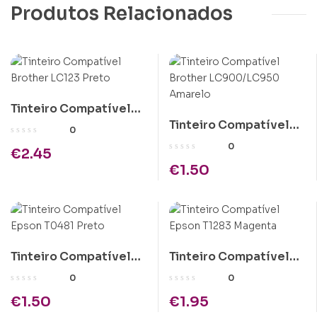
Produtos Relacionados
Tinteiro Compatível
Tinteiro Compatível
Brother LC123 Preto
0
Brother LC900/LC950
0
€
2.45
Amarelo
€
1.50
Tinteiro Compatível
Tinteiro Compatível
Epson T0481 Preto
Epson T1283 Magenta
0
0
€
1.50
€
1.95