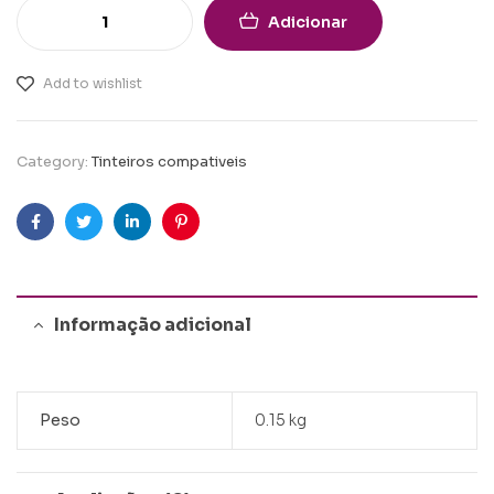
Adicionar
Add to wishlist
Category:
Tinteiros compativeis
Facebook
Twitter
Linkedin
Pinterest
Informação adicional
Peso
0.15 kg