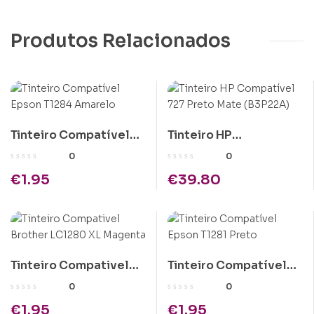
Produtos Relacionados
Tinteiro Compatível
Tinteiro HP
Epson T1284 Amarelo
Compatível 727 Preto
0
0
Mate (B3P22A)
€
1.95
€
39.80
Tinteiro Compativel
Tinteiro Compatível
Brother LC1280 XL
Epson T1281 Preto
0
0
Magenta
€
1.95
€
1.95