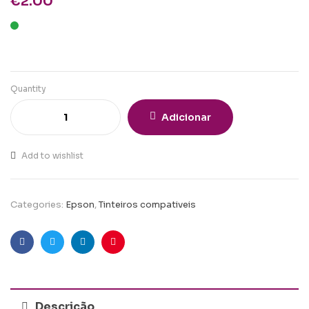
€
2.00
Quantity
Adicionar
Add to wishlist
Categories:
Epson
,
Tinteiros compativeis
Facebook
Twitter
Linkedin
Pinterest
Descrição