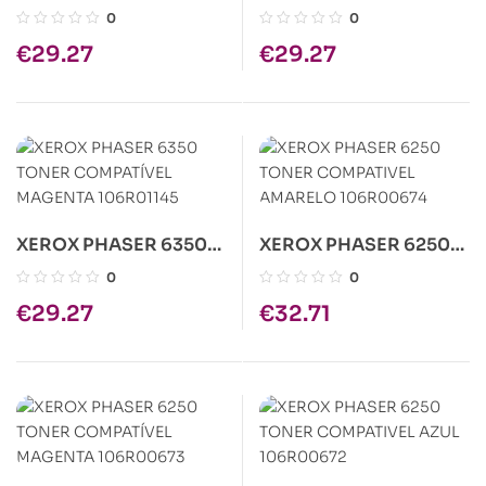
TONER COMPATIVEL
TONER COMPATIVEL
0
0
AMARELO 106R01146
AZUL 106R01144
€
29.27
€
29.27
XEROX PHASER 6350
XEROX PHASER 6250
TONER COMPATÍVEL
TONER COMPATIVEL
0
0
MAGENTA 106R01145
AMARELO 106R00674
€
29.27
€
32.71