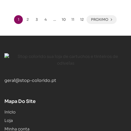
1
2
3
4
…
10
11
12
PROXIMO
geral@stop-colorido.pt
Mapa Do Site
Inicio
Loja
Minha conta