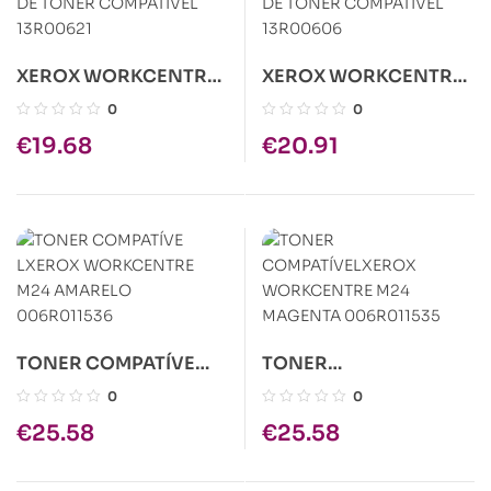
XEROX WORKCENTRE
XEROX WORKCENTRE
PE220 PRETO
PE120 PRETO
0
0
CARTUCHO DE TONER
CARTUCHO DE TONER
€
19.68
€
20.91
COMPATIVEL 13R00621
COMPATIVEL
13R00606
TONER COMPATÍVE
TONER
LXEROX WORKCENTRE
COMPATÍVELXEROX
0
0
M24 AMARELO
WORKCENTRE M24
€
25.58
€
25.58
006R011536
MAGENTA 006R011535