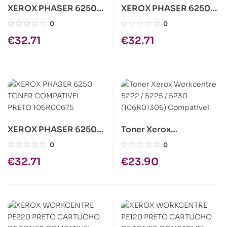
XEROX PHASER 6250
XEROX PHASER 6250
TONER COMPATÍVEL
TONER COMPATIVEL
0
0
MAGENTA 106R00673
AZUL 106R00672
€
32.71
€
32.71
XEROX PHASER 6250
Toner Xerox
TONER COMPATIVEL
Workcentre 5222 /
0
0
PRETO 106R00675
5225 / 5230
€
32.71
€
23.90
(106R01306)
Compatível