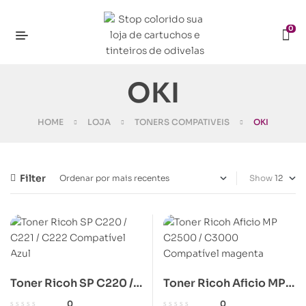
0
OKI
HOME
LOJA
TONERS COMPATIVEIS
OKI
Filter
Show
Toner Ricoh SP C220 /
Toner Ricoh Aficio MP
C221 / C222
C2500 / C3000
0
0