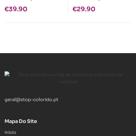
Compatível Azul
Compatível magenta
€
39.90
€
29.90
geral@stop-colorido.pt
Mapa Do Site
Inicio