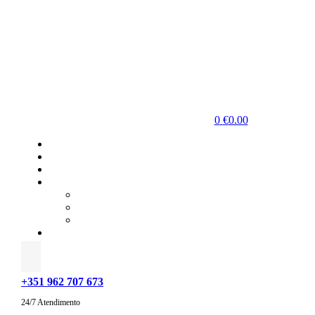
0
€
0.00
+351 962 707 673
24/7 Atendimento