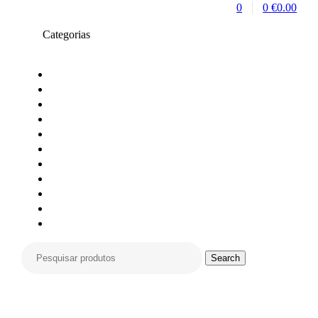
0
0
€
0.00
Categorias
Toners compativeis
Toners originais
Tinteiros Originais
Tinteiros compativeis
Tinteiros reciclados
Tambores Originais
Material de escritório
Carimbos
Impressoras e Multifunções
Material Informática
Monitores
Search
Search
for:
Compras só online