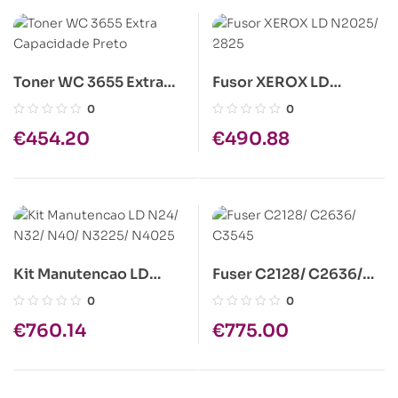
Toner WC 3655 Extra
Fusor XEROX LD
Capacidade Preto
N2025/ 2825
0
0
€
454.20
€
490.88
Kit Manutencao LD
Fuser C2128/ C2636/
N24/ N32/ N40/ N3225/
C3545
0
0
N4025
€
760.14
€
775.00