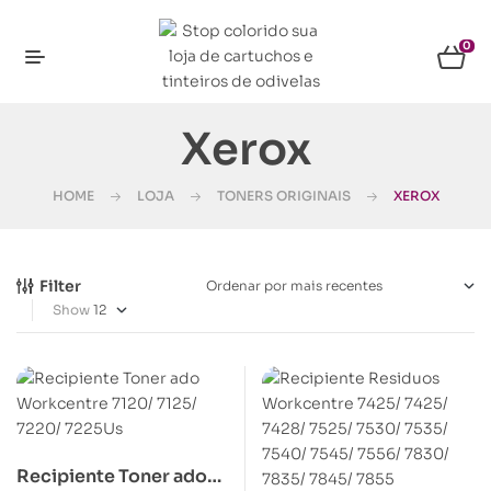
0
Xerox
HOME
LOJA
TONERS ORIGINAIS
XEROX
Filter
Show
Recipiente Toner ado