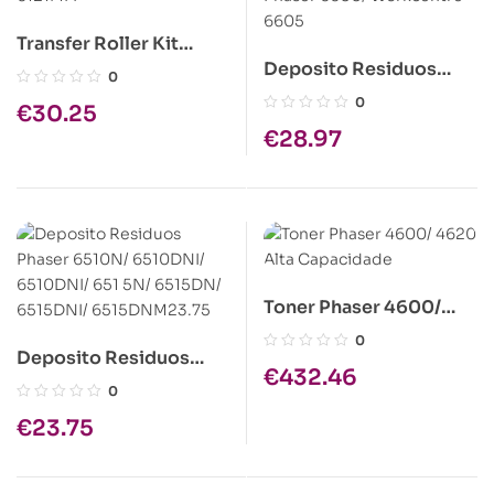
Transfer Roller Kit
Deposito Residuos
Phaser 6121MFP
0
Phaser 6600/
0
€
30.25
Workcentre 6605
€
28.97
Toner Phaser 4600/
4620 Alta Capacidade
0
Deposito Residuos
€
432.46
Phaser 6510N/
0
6510DNI/ 6510DNI/ 651
€
23.75
5N/ 6515DN/ 6515DNI/
6515DNM23.75