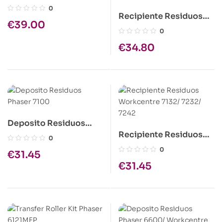
Workcentre 7120/ 7125/
0
Recipiente Residuos
7220/ 7225Us
€
39.00
Workcentre 7425/
0
7425/ 7428/ 7525/
€
34.80
7530/ 7535/ 7540/
7545/ 7556/ 7830/
7835/ 7845/ 7855
Deposito Residuos
Recipiente Residuos
Phaser 7100
0
Workcentre 7132/
0
€
31.45
7232/ 7242
€
31.45