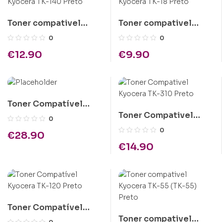
Toner compativel
Toner compativel
Kyocera TK-140 Preto
Kyocera TK-18 Preto
0
0
€
12.90
€
9.90
Toner Compatível
Toner Compativel
Epson C1100 Amarelo
0
Kyocera TK-310 Preto
Alta Cap.
0
€
28.90
€
14.90
Toner Compatível
Toner compativel
Kyocera TK-120 Preto