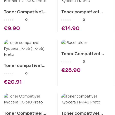
Toner Compatível
Toner compativel
Brother TN-2000
Kyocera TK-340
0
0
Preto
€
9.90
€
14.90
Toner Compatível
Epson C1100 Amarelo
0
Toner compativel
Alta Cap.
€
28.90
Kyocera TK-55 (TK-55)
0
Preto
€
20.91
Toner Compativel
Toner compativel