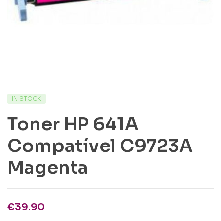
IN STOCK
Toner HP 641A
Compatível C9723A
Magenta
€
39.90