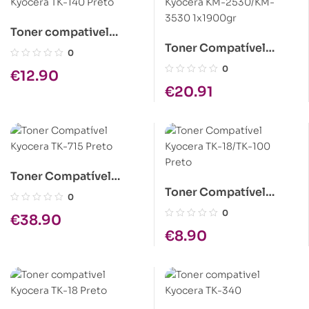
Toner compativel
Toner Compatível
Kyocera TK-140 Preto
0
Kyocera KM-2530/KM-
0
€
12.90
3530 1x1900gr
€
20.91
Toner Compatível
Toner Compatível
Kyocera TK-715 Preto
0
Kyocera TK-18/TK-100
0
€
38.90
Preto
€
8.90