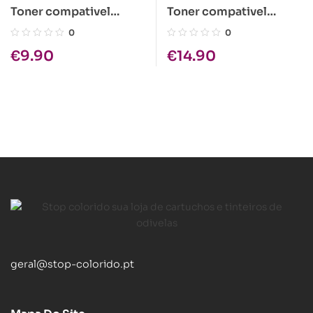
Toner compativel
Toner compativel
Kyocera TK-18 Preto
Kyocera TK-340
0
0
€
9.90
€
14.90
geral@stop-colorido.pt