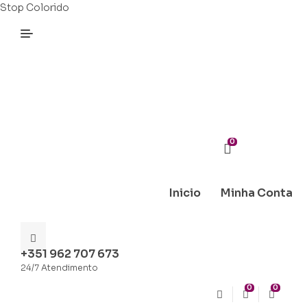
Stop Colorido
0
Inicio
Minha Conta
+351 962 707 673
24/7 Atendimento
0
0