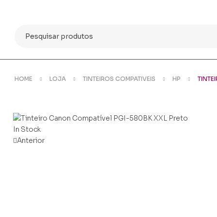
Categorias
Search
for:
Compras só online
HOME
LOJA
TINTEIROS COMPATIVEIS
HP
TINTE
Availability:
In Stock
Anterior