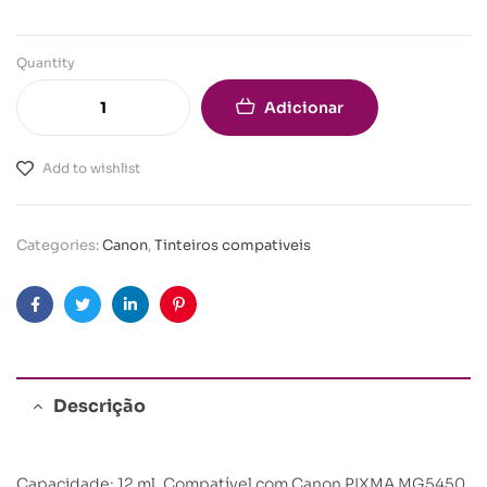
Quantity
Adicionar
Add to wishlist
Categories:
Canon
,
Tinteiros compativeis
Facebook
Twitter
Linkedin
Pinterest
Descrição
Capacidade: 12 ml. Compatível com Canon PIXMA MG5450,