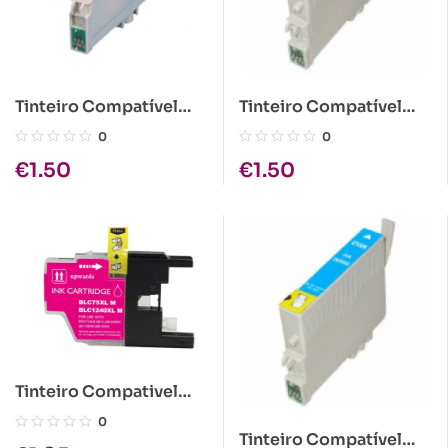
Tinteiro Compatível
Tinteiro Compatível
Epson T0611 Preto
Epson T0613 Magenta
0
0
€
1.50
€
1.50
Tinteiro Compativel
Brother LC1280 XL
0
Magenta
Tinteiro Compatível