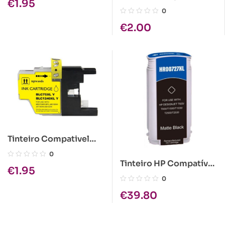
€
1.95
Epson T0712/T0892
0
Ciano
€
2.00
Tinteiro Compativel
Brother LC1280 XL
0
Amarelo
Tinteiro HP Compatível
€
1.95
727 Preto Mate
0
(B3P22A)
€
39.80