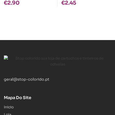
€
2.90
€
2.45
geral@stop-colorido.pt
Mapa Do Site
Inicio
Loja