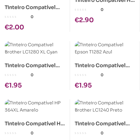
Tinteiro Compatível HP
Tinteiro Compatível
364XL Azul
0
Epson T0713/T0893
0
€
2.90
Magenta
€
2.00
Tinteiro Compativel
Tinteiro Compatível
Brother LC1280 XL
Epson T1282 Azul
0
0
Cyan
€
1.95
€
1.95
Tinteiro Compatível HP
Tinteiro Compatível
364XL Amarelo
Brother LC1240 Preto
0
0