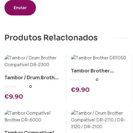
Produtos Relacionados
Tambor Brother
Tambor / Drum Brother
DR1050
0
Compatível DR-2300
0
€
9.90
€
9.90
Tambor Compatível