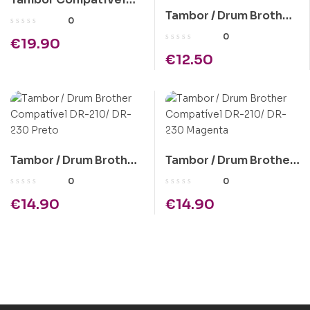
Tambor / Drum Brother
Brother DR-6000
0
Compatível DR-2110 /
0
€
19.90
DR-2120 / DR-2100
€
12.50
Tambor / Drum Brother
Tambor / Drum Brother
Compatível DR-210/
Compatível DR-210/
0
0
DR-230 Preto
DR-230 Magenta
€
14.90
€
14.90