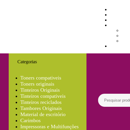
Categorias
Toners compativeis
Toners originais
Tinteiros Originais
Tinteiros compativeis
Tinteiros reciclados
Tambores Originais
Material de escritório
Carimbos
Impressoras e Multifunções