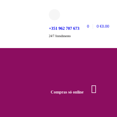
0
0
€
0.00
+351 962 707 673
24/7 Atendimento
Compras só online