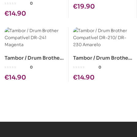
Compatível DR-210/
0
€
19.90
DR-230 Azul
€
14.90
Tambor / Drum Brother
Tambor / Drum Brother
Compatível DR-241
Compatível DR-210/
0
0
Magenta
DR-230 Amarelo
€
14.90
€
14.90