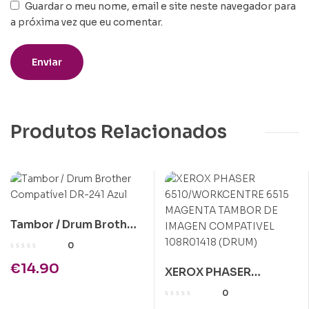
Guardar o meu nome, email e site neste navegador para
a próxima vez que eu comentar.
Produtos Relacionados
Tambor / Drum Brother
Compatível DR-241
0
Azul
€
14.90
XEROX PHASER
6510/WORKCENTRE
0
6515 MAGENTA