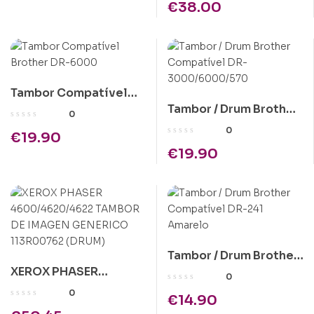
€
38.00
TAMBOR DE IMAGEN
COMPATIVEL
108R01418 (DRUM)
Tambor Compatível
Tambor / Drum Brother
Brother DR-6000
0
Compatível DR-
0
€
19.90
3000/6000/570
€
19.90
Tambor / Drum Brother
XEROX PHASER
Compatível DR-241
0
4600/4620/4622
Amarelo
0
€
14.90
TAMBOR DE IMAGEN