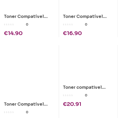
Toner Compatível
Toner Compatível
Brother TN-4100
Brother TN-6600
0
0
Preto
€
14.90
€
16.90
Toner compativel
Kyocera TK-440
0
€
20.91
Toner Compatível
Epson C1100 Amarelo
0
Alta Cap.