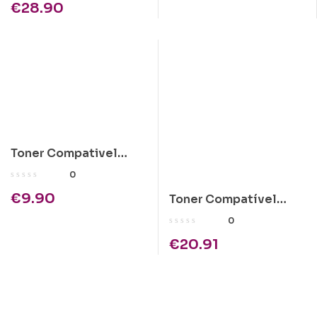
€
28.90
Toner Compativel
Kyocera TK-130
0
(TK130) Preto
€
9.90
Toner Compatível
Kyocera KM-2530/KM-
0
3530 1x1900gr
€
20.91