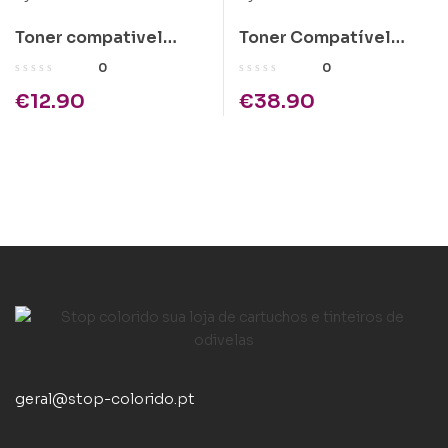
Toner compativel
Toner Compatível
Kyocera TK-140 Preto
Kyocera TK-715 Preto
0
0
€
12.90
€
38.90
geral@stop-colorido.pt