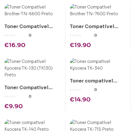
Toner Compatível
Toner Compatível
Brother TN-6600
Brother TN-7600
0
0
Preto
Preto
€
16.90
€
19.90
Toner compativel
Toner Compativel
Kyocera TK-340
0
Kyocera TK-130
0
€
14.90
(TK130) Preto
€
9.90