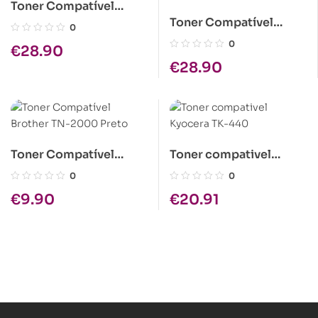
Toner Compatível
Toner Compatível
Epson C1100 Magenta
0
Kyocera KM1505
Alta Cap.
0
€
28.90
1x300gr
€
28.90
Toner Compatível
Toner compativel
Brother TN-2000 Preto
Kyocera TK-440
0
0
€
9.90
€
20.91