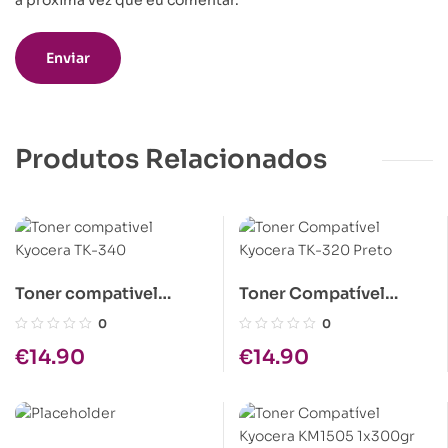
a próxima vez que eu comentar.
Produtos Relacionados
Toner compativel
Toner Compatível
Kyocera TK-340
Kyocera TK-320 Preto
0
0
€
14.90
€
14.90