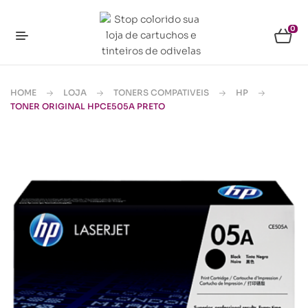
0
HOME
LOJA
TONERS COMPATIVEIS
HP
TONER ORIGINAL HPCE505A PRETO