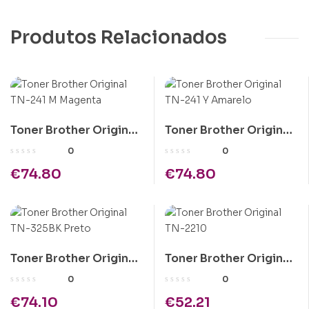
Produtos Relacionados
Toner Brother Original
Toner Brother Original
TN-241 M Magenta
TN-241 Y Amarelo
0
0
€
74.80
€
74.80
Toner Brother Original
Toner Brother Original
TN-325BK Preto
TN-2210
0
0
€
74.10
€
52.21