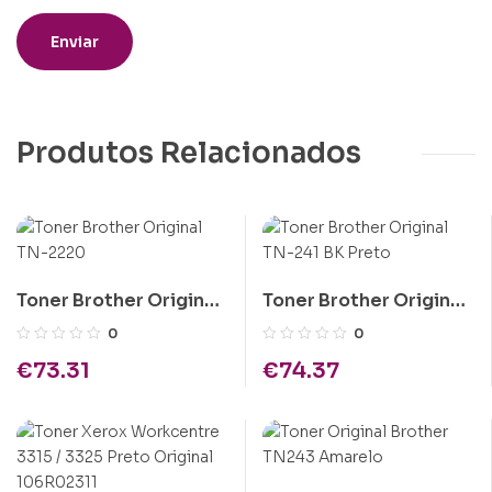
Produtos Relacionados
Toner Brother Original
Toner Brother Original
TN-2220
TN-241 BK Preto
0
0
€
73.31
€
74.37