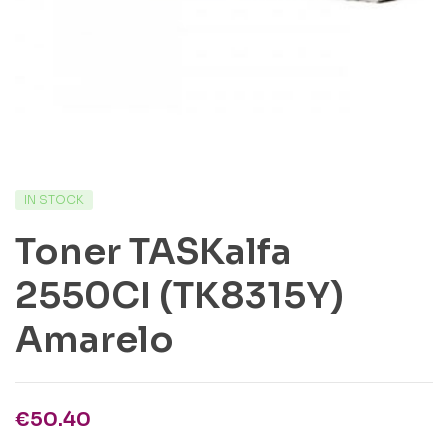
IN STOCK
Toner TASKalfa
2550CI (TK8315Y)
Amarelo
€
50.40