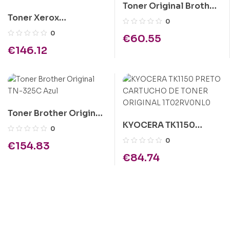
Toner Original Brother
Toner Xerox
TN243 Amarelo
0
Workcentre 3315 /
0
€
60.55
3325 Preto Original
€
146.12
106R02311
Toner Brother Original
KYOCERA TK1150
TN-325C Azul
0
PRETO CARTUCHO DE
0
€
154.83
TONER ORIGINAL
€
84.74
1T02RV0NL0