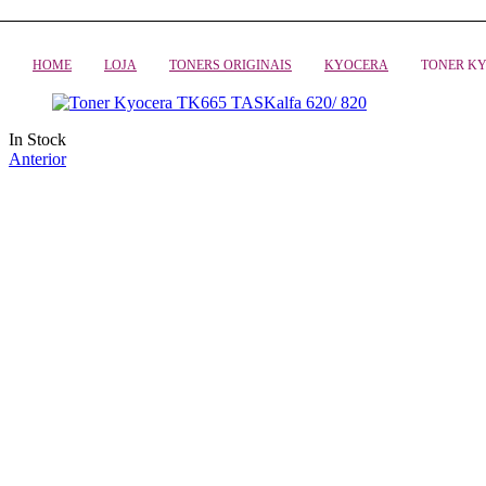
HOME
LOJA
TONERS ORIGINAIS
KYOCERA
TONER KY
Availability:
In Stock
Anterior