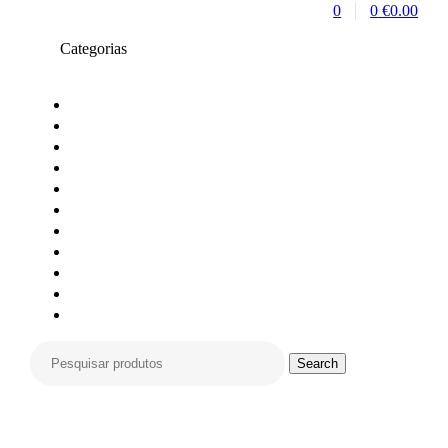
0
0
€
0.00
Categorias
Toners compativeis
Toners originais
Tinteiros Originais
Tinteiros compativeis
Tinteiros reciclados
Tambores Originais
Material de escritório
Carimbos
Impressoras e Multifunções
Material Informática
Monitores
Search
Search
for:
Compras só online