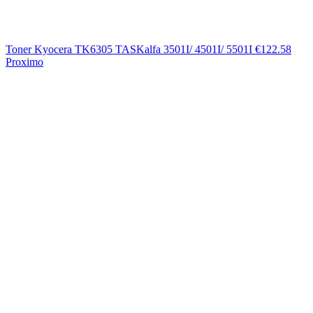
Toner Kyocera TK6305 TASKalfa 3501I/ 4501I/ 5501I
€
122.58
Proximo