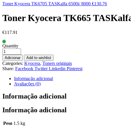
Toner Kyocera TK6705 TASKalfa 6500i/ 8000
€
130.76
Toner Kyocera TK665 TASKalfa
€
117.91
Quantity
Adicionar
Add to wishlist
Categories:
Kyocera
,
Toners originais
Share:
Facebook
Twitter
Linkedin
Pinterest
Informação adicional
Avaliações (0)
Informação adicional
Informação adicional
Peso
1.5 kg