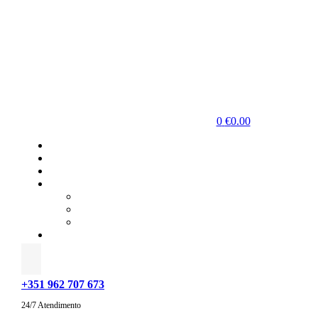
0
€
0.00
+351 962 707 673
24/7 Atendimento