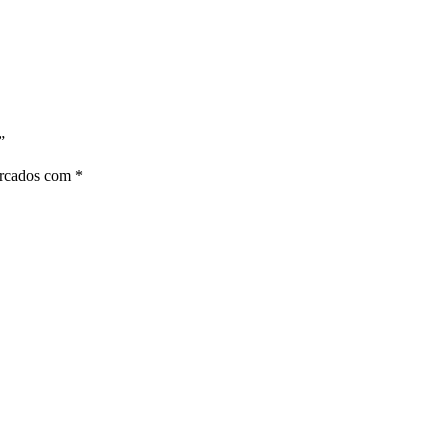
”
arcados com
*