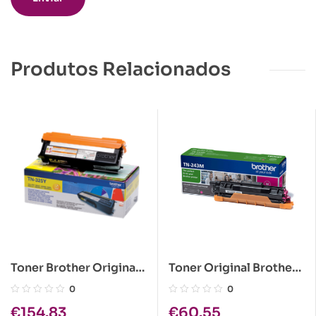
Produtos Relacionados
Toner Brother Original
Toner Original Brother
TN-325Y Amarelo
TN243 Magenta
0
0
€
154.83
€
60.55