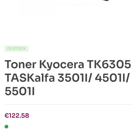
IN STOCK
Toner Kyocera TK6305
TASKalfa 3501I/ 4501I/
5501I
€
122.58