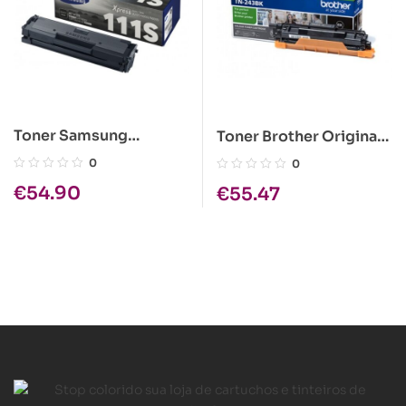
Toner Samsung
Toner Brother Original
Original MLT-D111S
TN-243BK Preto
0
0
Preto (MLT-D111S/ELS)
€
54.90
€
55.47