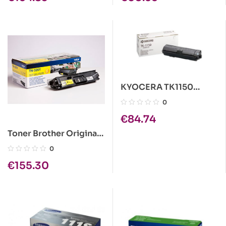
KYOCERA TK1150
PRETO CARTUCHO DE
0
TONER ORIGINAL
€
84.74
1T02RV0NL0
Toner Brother Original
TN-326Y Amarelo
0
€
155.30