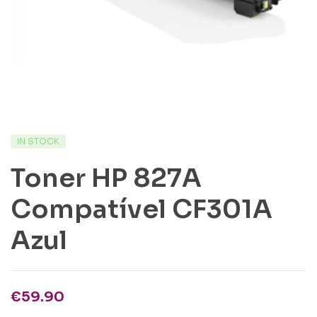
IN STOCK
Toner HP 827A
Compatível CF301A
Azul
€
59.90