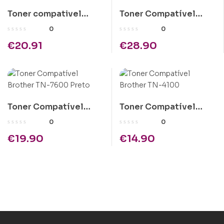
Toner compativel
Toner Compatível
Kyocera TK-440
Kyocera KM1505
0
0
1x300gr
€
20.91
€
28.90
Toner Compatível
Toner Compatível
Brother TN-7600
Brother TN-4100
0
0
Preto
€
19.90
€
14.90