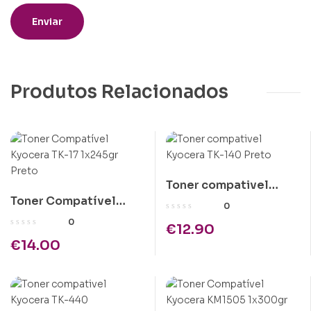
Produtos Relacionados
Toner compativel
Toner Compatível
Kyocera TK-140 Preto
0
Kyocera TK-17 1x245gr
0
€
12.90
Preto
€
14.00