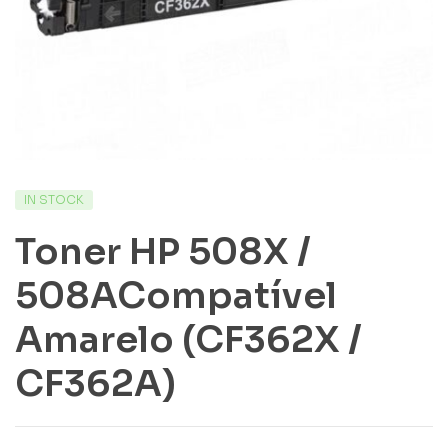
IN STOCK
Toner HP 508X /
508ACompatível
Amarelo (CF362X /
CF362A)