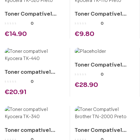
Toner Compatível
Toner Compatível
Kyocera TK-320 Preto
Kyocera TK-110 Preto
0
0
€
14.90
€
9.80
Toner Compatível
Toner compativel
Epson C1100 Amarelo
0
Kyocera TK-440
Alta Cap.
0
€
28.90
€
20.91
Toner compativel
Toner Compatível
Kyocera TK-340
Brother TN-2000
0
0