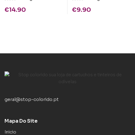
Preto
€
14.90
€
9.90
geral@stop-colorido.pt
Mapa Do Site
Inicio