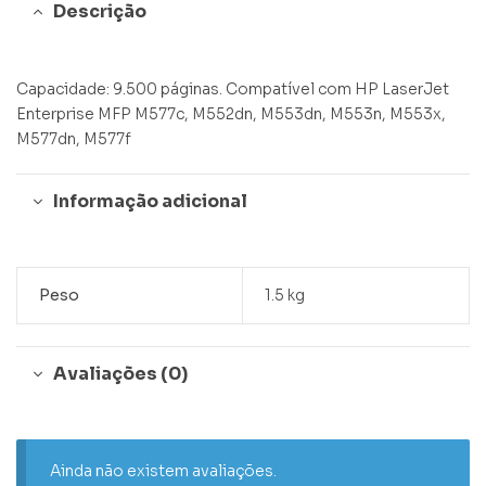
Descrição
Capacidade: 9.500 páginas. Compatível com HP LaserJet
Enterprise MFP M577c, M552dn, M553dn, M553n, M553x,
M577dn, M577f
Informação adicional
Peso
1.5 kg
Avaliações (0)
Ainda não existem avaliações.