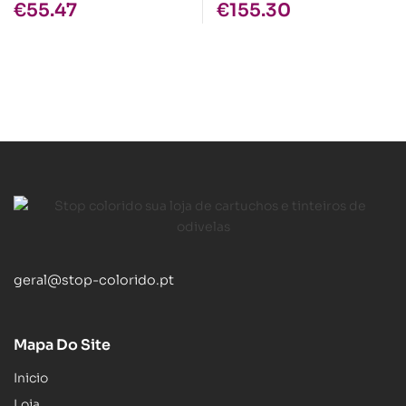
€
55.47
€
155.30
geral@stop-colorido.pt
Mapa Do Site
Inicio
Loja