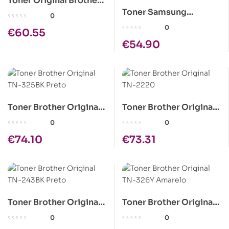
Toner Original Brother
Toner Samsung
TN243 Magenta
0
Original MLT-D111S
0
€
60.55
Preto (MLT-D111S/ELS)
€
54.90
Toner Brother Original
Toner Brother Original
TN-325BK Preto
TN-2220
0
0
€
74.10
€
73.31
Toner Brother Original
Toner Brother Original
TN-243BK Preto
TN-326Y Amarelo
0
0