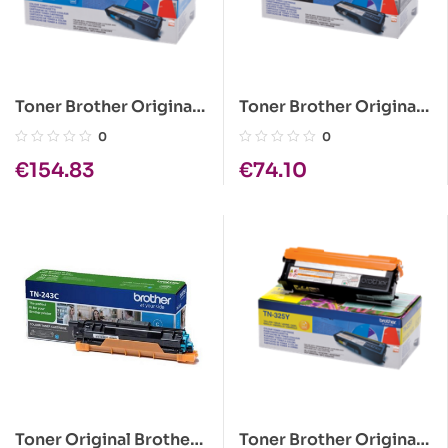
Toner Brother Original
Toner Brother Original
TN-325C Azul
TN-325BK Preto
0
0
€
154.83
€
74.10
Toner Original Brother
Toner Brother Original