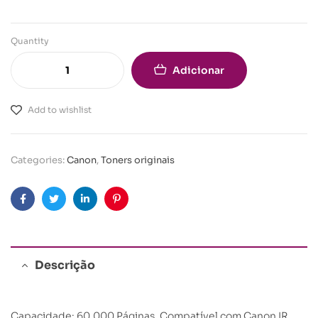
Quantity
Adicionar
Add to wishlist
Categories:
Canon
,
Toners originais
Facebook
Twitter
Linkedin
Pinterest
Descrição
Capacidade: 60.000 Páginas. Compatível com Canon IR