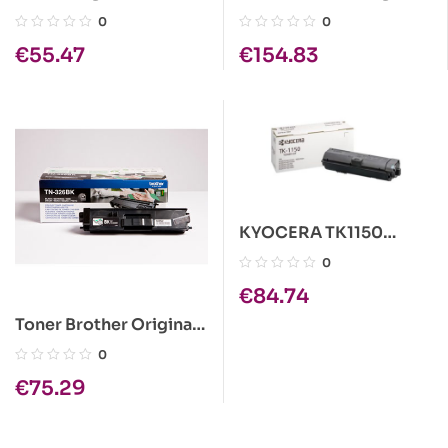
TN243 Azul
TN-325Y Amarelo
0
0
€
55.47
€
154.83
KYOCERA TK1150
PRETO CARTUCHO DE
0
TONER ORIGINAL
€
84.74
1T02RV0NL0
Toner Brother Original
TN-326BK Preto
0
€
75.29