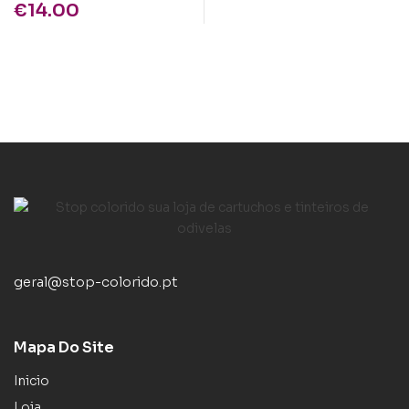
€
14.00
geral@stop-colorido.pt
Mapa Do Site
Inicio
Loja