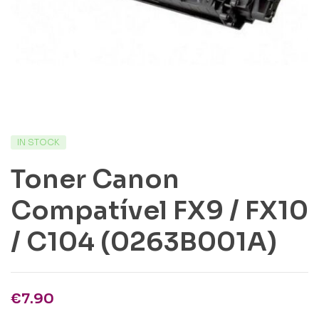
IN STOCK
Toner Canon
Compatível FX9 / FX10
/ C104 (0263B001A)
€
7.90