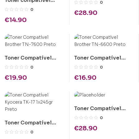
Toner compativel
Epson C1100 Amarelo
0
Kyocera TK-340
Alta Cap.
0
€
28.90
€
14.90
Toner Compatível
Toner Compatível
Brother TN-7600
Brother TN-6600
0
0
Preto
Preto
€
19.90
€
16.90
Toner Compatível
Epson C1100 Magenta
0
Toner Compatível
Alta Cap.
€
28.90
Kyocera TK-17 1x245gr
0
Preto