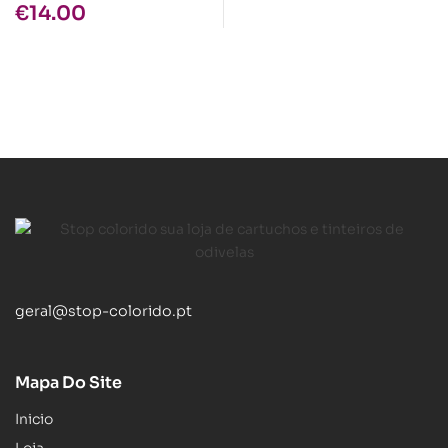
€
14.00
geral@stop-colorido.pt
Mapa Do Site
Inicio
Loja