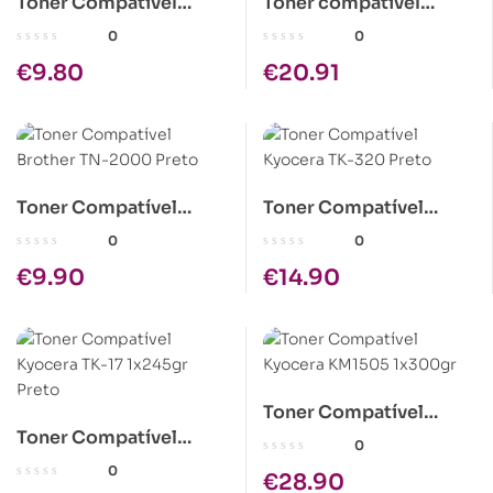
Toner Compatível
Toner compativel
Kyocera TK-110 Preto
Kyocera TK-440
0
0
€
9.80
€
20.91
Toner Compatível
Toner Compatível
Brother TN-2000 Preto
Kyocera TK-320 Preto
0
0
€
9.90
€
14.90
Toner Compatível
Toner Compatível
Kyocera KM1505
0
Kyocera TK-17 1x245gr
1x300gr
0
€
28.90
Preto