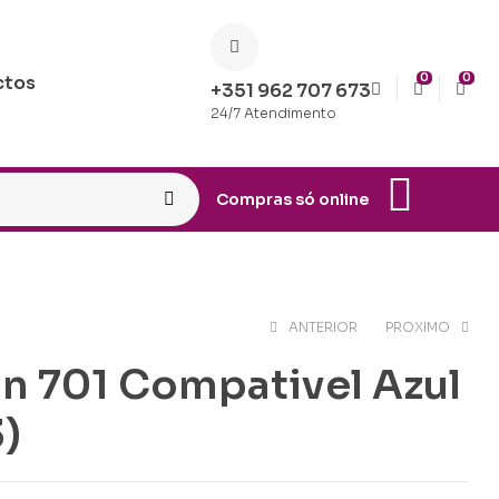
0
0
ctos
+351 962 707 673
24/7 Atendimento
Compras só online
ANTERIOR
PROXIMO
n 701 Compativel Azul
€
€
26.90
19.90
)