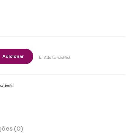
Adicionar
Add to wishlist
ativeis
t
ções (0)