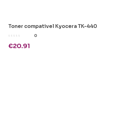
Toner compativel Kyocera TK-440
0
€
20.91