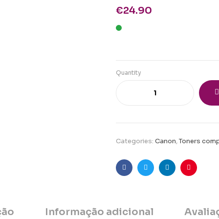
€
24.90
Quantity
Categories:
Canon
,
Toners comp
Facebook
Twitter
Linkedin
Pinteres
ção
Informação adicional
Avalia