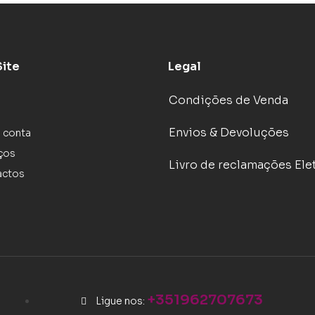
Site
Legal
Condições de Venda
Envios & Devoluções
 conta
ços
Livro de reclamações Ele
actos
+351962707673
Ligue nos: