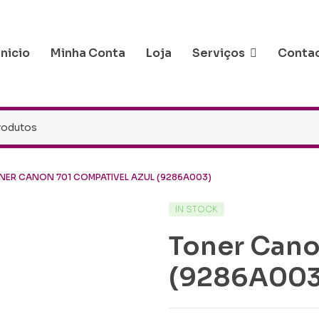
Inicio
Minha Conta
Loja
Serviços
Conta
NER CANON 701 COMPATIVEL AZUL (9286A003)
IN STOCK
Toner Cano
(9286A003