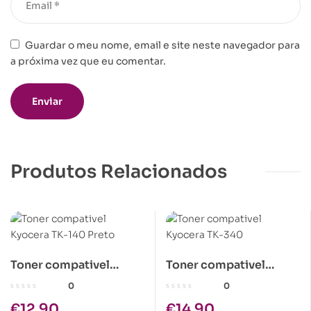
Guardar o meu nome, email e site neste navegador para
a próxima vez que eu comentar.
Produtos Relacionados
Toner compativel
Toner compativel
Kyocera TK-140 Preto
Kyocera TK-340
0
0
€
12.90
€
14.90