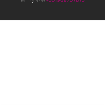
+351962707673
Ligue nos: