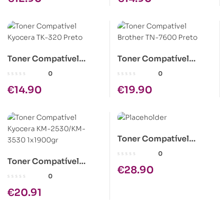
Toner Compatível
Toner Compatível
Kyocera TK-320 Preto
Brother TN-7600 Preto
0
0
€
14.90
€
19.90
Toner Compatível
Epson C1100 Amarelo
0
Toner Compatível
Alta Cap.
€
28.90
Kyocera KM-2530/KM-
0
3530 1x1900gr
€
20.91