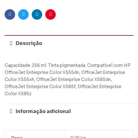
Facebook
Twitter
Linkedin
Pinterest
Descrição
Capacidade: 256 ml. Tinta pigmentada. Compatível com HP
OfficeJet Enterprise Color X555dn, OfficeJet Enterprise
Color X555xh, OfficeJet Enterprise Color X585dn,
OfficeJet Enterprise Color X585f, OfficeJet Enterprise
Color X585z
Informação adicional
Peso
0.25 kg