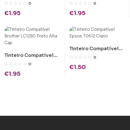
Brother LC1280 XL
Epson T1282 Azul
0
0
Cyan
€
1.95
€
1.95
Tinteiro Compatível
Tinteiro Compatível
Epson T0612 Ciano
0
Brother LC1280 Preto
0
€
1.50
Alta Cap
€
1.95