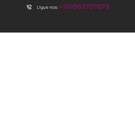
+351962707673
Ligue nos: