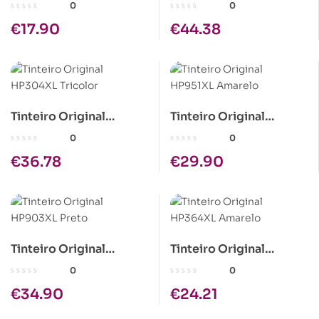
HP903XL Azul
HP303XL Preto
0
0
€
17.90
€
44.38
Tinteiro Original
Tinteiro Original
HP304XL Tricolor
HP951XL Amarelo
0
0
€
36.78
€
29.90
Tinteiro Original
Tinteiro Original
HP903XL Preto
HP364XL Amarelo
0
0
€
34.90
€
24.21