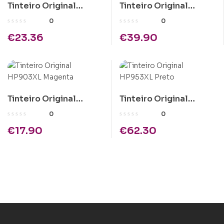
Tinteiro Original
Tinteiro Original
HP303 Tricolor
HP62XL Tricolor
0
0
€
23.36
€
39.90
Tinteiro Original
Tinteiro Original
HP903XL Magenta
HP953XL Preto
0
0
€
17.90
€
62.30