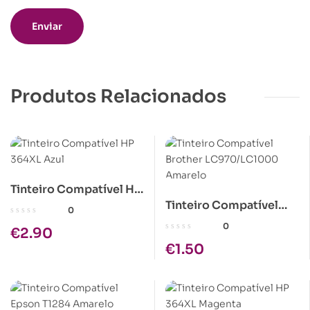
Produtos Relacionados
Tinteiro Compatível HP
Tinteiro Compatível
364XL Azul
0
Brother LC970/LC1000
0
€
2.90
Amarelo
€
1.50