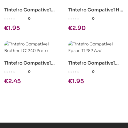
Tinteiro Compatível
Tinteiro Compatível HP
Epson T1284 Amarelo
364XL Magenta
0
0
€
1.95
€
2.90
Tinteiro Compatível
Tinteiro Compatível
Brother LC1240 Preto
Epson T1282 Azul
0
0
€
2.45
€
1.95