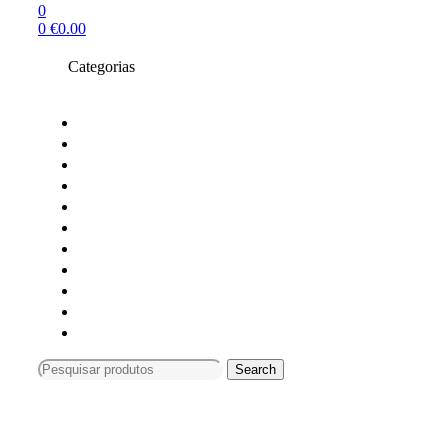
0
0
€
0.00
Categorias
Toners compativeis
Toners originais
Tinteiros Originais
Tinteiros compativeis
Tinteiros reciclados
Tambores Originais
Material de escritório
Carimbos
Impressoras e Multifunções
Material Informática
Monitores
Search
Search
for:
Compras só online