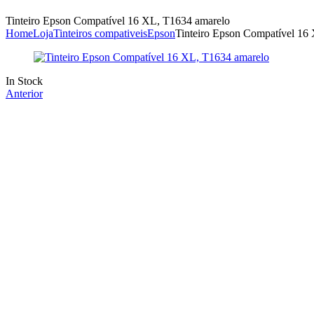
Tinteiro Epson Compatível 16 XL, T1634 amarelo
Home
Loja
Tinteiros compativeis
Epson
Tinteiro Epson Compatível 16
Availability:
In Stock
Anterior