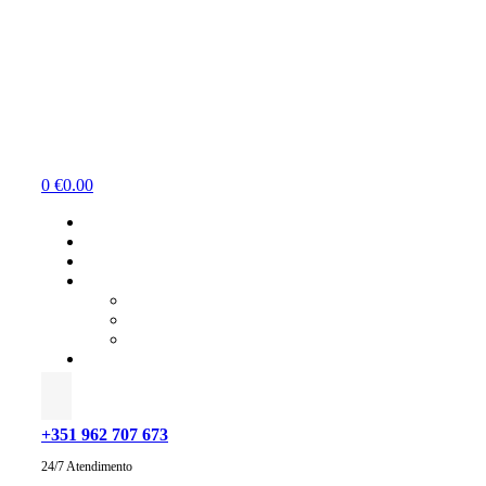
Menu
0
€
0.00
+351 962 707 673
24/7 Atendimento