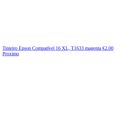
Tinteiro Epson Compatível 16 XL, T1633 magenta
€
2.00
Proximo