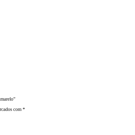
amarelo”
arcados com
*