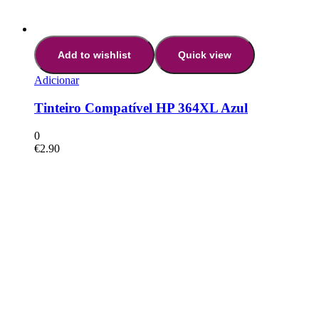
Add to wishlist
Quick view
Adicionar
Tinteiro Compatível HP 364XL Azul
0
€
2.90