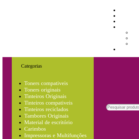
Categorias
Toners compativeis
Toners originais
Tinteiros Originais
Tinteiros compativeis
Tinteiros reciclados
Tambores Originais
Material de escritório
Carimbos
Impressoras e Multifunções