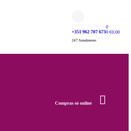
0
+351 962 707 673
0
€
0.00
24/7 Atendimento
Compras só online