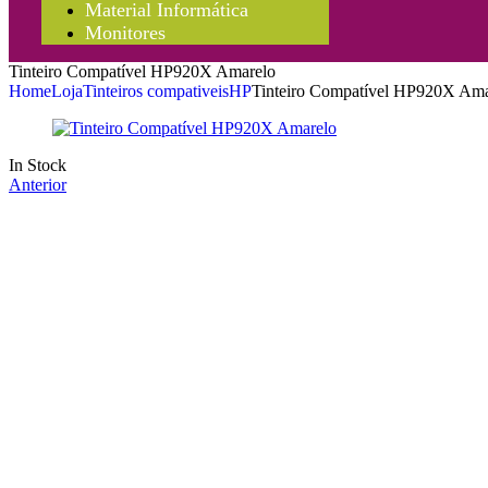
Material Informática
Monitores
Tinteiro Compatível HP920X Amarelo
Home
Loja
Tinteiros compativeis
HP
Tinteiro Compatível HP920X Ama
In Stock
Anterior