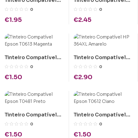
Tinteiro Compativel
Tinteiro Compatível
Brother LC1280 XL
Brother LC1240 Preto
0
0
Amarelo
€
1.95
€
2.45
Tinteiro Compatível
Tinteiro Compatível
Epson T0613 Magenta
HP 364XL Amarelo
0
0
€
1.50
€
2.90
Tinteiro Compatível
Tinteiro Compatível
Epson T0481 Preto
Epson T0612 Ciano
0
0
€
1.50
€
1.50