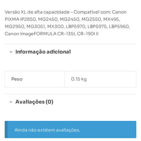
Versão XL de alta capacidade – Compatível com: Canon
PIXMA iP2850, MG2450, MG2450, MG2550, MX495,
MG2950, MG3051, MX300, LBP5970, LBP5975, LBP5960,
Canon imageFORMULA CR-135i, CR-190i II
Informação adicional
Peso
0.15 kg
Avaliações (0)
Ainda não existem avaliações.