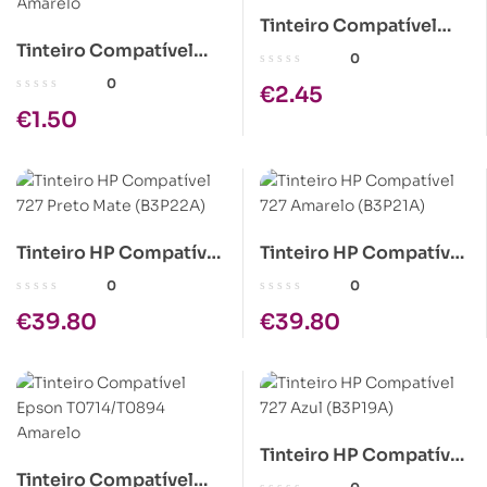
Tinteiro Compatível
Tinteiro Compatível
Brother LC123 Preto
0
Brother LC970/LC1000
0
€
2.45
Amarelo
€
1.50
Tinteiro HP Compatível
Tinteiro HP Compatível
727 Preto Mate
727 Amarelo (B3P21A)
0
0
(B3P22A)
€
39.80
€
39.80
Tinteiro HP Compatível
Tinteiro Compatível
727 Azul (B3P19A)