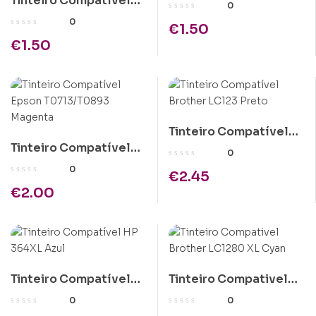
Tinteiro Compatível
Epson T0611 Preto
0
Brother LC900/LC950
0
€
1.50
Amarelo
€
1.50
Tinteiro Compatível
Tinteiro Compatível
Brother LC123 Preto
0
Epson T0713/T0893
0
€
2.45
Magenta
€
2.00
Tinteiro Compatível
Tinteiro Compativel
HP 364XL Azul
Brother LC1280 XL
0
0
Cyan