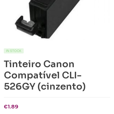
IN STOCK
Tinteiro Canon
Compatível CLI-
526GY (cinzento)
€
1.89