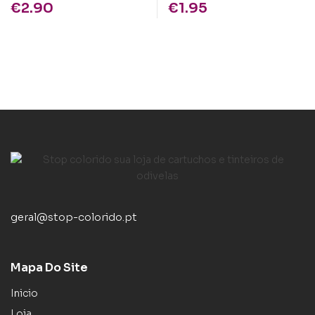
€
2.90
€
1.95
geral@stop-colorido.pt
Mapa Do Site
Inicio
Loja