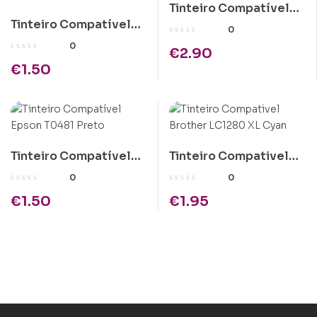
Tinteiro Compatível
Tinteiro Compatível
HP 364XL Amarelo
0
Brother
0
€
2.90
LC970/LC1000
€
1.50
Amarelo
Tinteiro Compatível
Tinteiro Compativel
Epson T0481 Preto
Brother LC1280 XL
0
0
Cyan
€
1.50
€
1.95