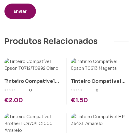
Produtos Relacionados
Tinteiro Compatível
Tinteiro Compatível
Epson T0712/T0892
Epson T0613 Magenta
0
0
Ciano
€
2.00
€
1.50