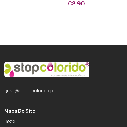
€
2.90
geral@stop-colorido.pt
Mapa Do Site
Inicio