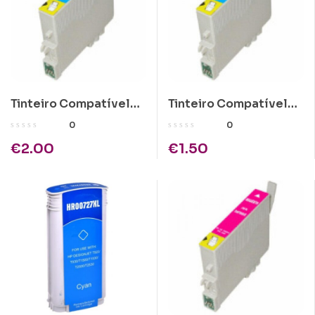
Tinteiro Compatível
Tinteiro Compatível
Epson T0712/T0892
Epson T0612 Ciano
0
0
Ciano
€
2.00
€
1.50