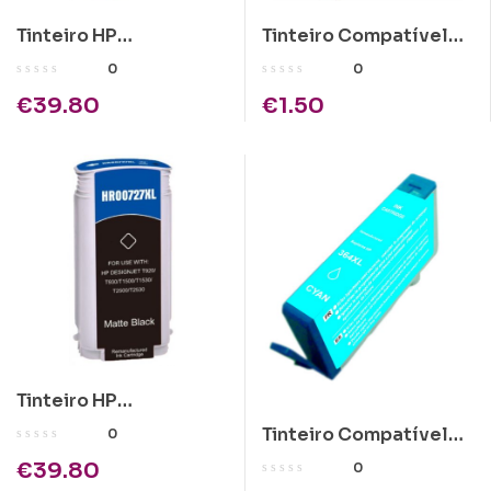
Tinteiro HP
Tinteiro Compatível
Compatível 727 Azul
Epson T0613 Magenta
0
0
(B3P19A)
€
39.80
€
1.50
Tinteiro HP
Compatível 727 Preto
Tinteiro Compatível
0
Mate (B3P22A)
HP 364XL Azul
€
39.80
0