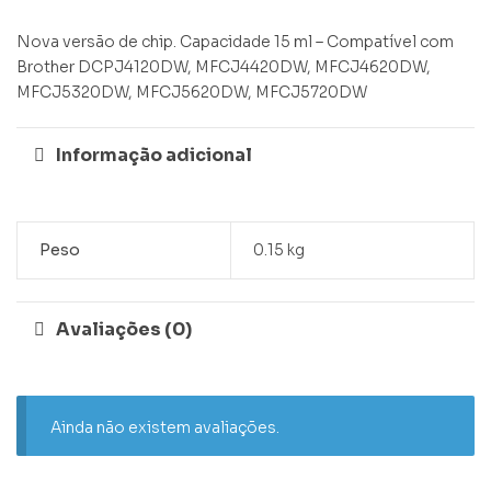
Nova versão de chip. Capacidade 15 ml – Compatível com
Brother DCPJ4120DW, MFCJ4420DW, MFCJ4620DW,
MFCJ5320DW, MFCJ5620DW, MFCJ5720DW
Informação adicional
Peso
0.15 kg
Avaliações (0)
Ainda não existem avaliações.