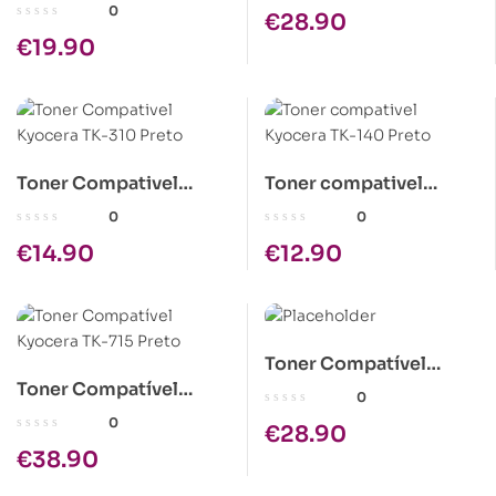
Brother TN-7600 Preto
Alta Cap.
0
€
28.90
€
19.90
Toner Compativel
Toner compativel
Kyocera TK-310 Preto
Kyocera TK-140 Preto
0
0
€
14.90
€
12.90
Toner Compatível
Toner Compatível
Epson C1100 Amarelo
0
Kyocera TK-715 Preto
Alta Cap.
0
€
28.90
€
38.90