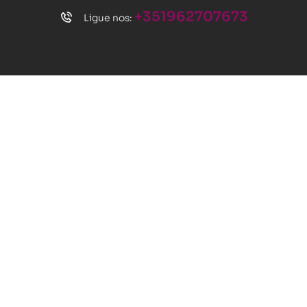
+351962707673
Ligue nos: