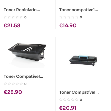
Toner Reciclado
Toner compativel
Kyocera TK-330
Kyocera TK-340
0
0
€
21.58
€
14.90
Toner Compatível
Kyocera KM1505
0
1x300gr
€
28.90
Toner Compatível
Kyocera KM-2530/KM-
0
3530 1x1900gr
€
20.91