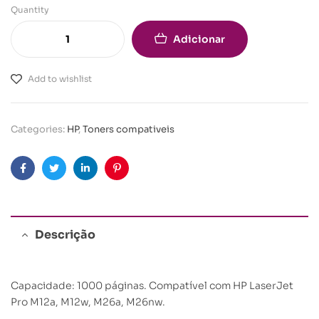
Quantity
Adicionar
Add to wishlist
Categories:
HP
,
Toners compativeis
Facebook
Twitter
Linkedin
Pinterest
Descrição
Capacidade: 1000 páginas. Compatível com HP LaserJet
Pro M12a, M12w, M26a, M26nw.