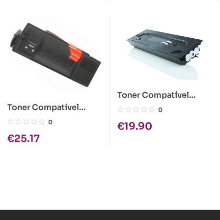
Toner Compatível
Kyocera TK-410 Preto
Toner Compatível
0
Kyocera TK-50 Preto
0
€
19.90
€
25.17