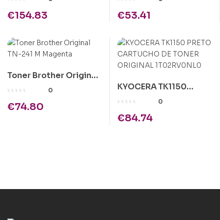
€
154.83
€
53.41
Toner Brother Original
KYOCERA TK1150
TN-241 M Magenta
0
PRETO CARTUCHO DE
0
€
74.80
TONER ORIGINAL
€
84.74
1T02RV0NL0