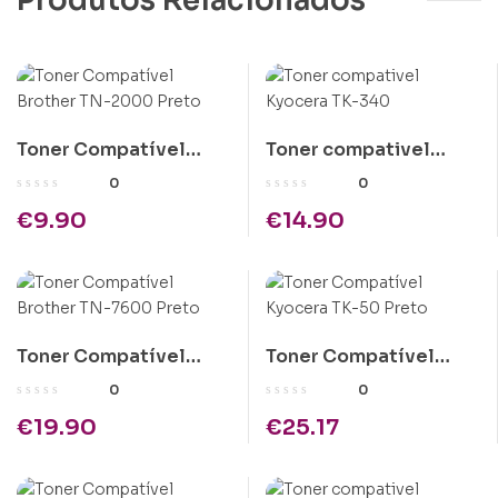
Produtos Relacionados
Toner Compatível
Toner compativel
Brother TN-2000
Kyocera TK-340
0
0
Preto
€
9.90
€
14.90
Toner Compatível
Toner Compatível
Brother TN-7600
Kyocera TK-50 Preto
0
0
Preto
€
19.90
€
25.17