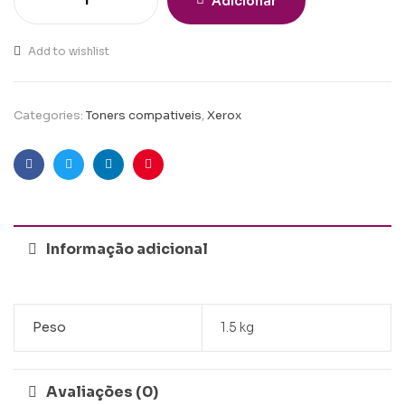
Adicionar
Add to wishlist
Categories:
Toners compativeis
,
Xerox
Facebook
Twitter
Linkedin
Pinterest
Informação adicional
Peso
1.5 kg
Avaliações (0)