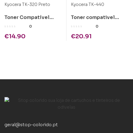
Toner Compatível
Toner compativel
Kyocera TK-320 Preto
Kyocera TK-440
0
0
€
14.90
€
20.91
geral@stop-colorido.pt